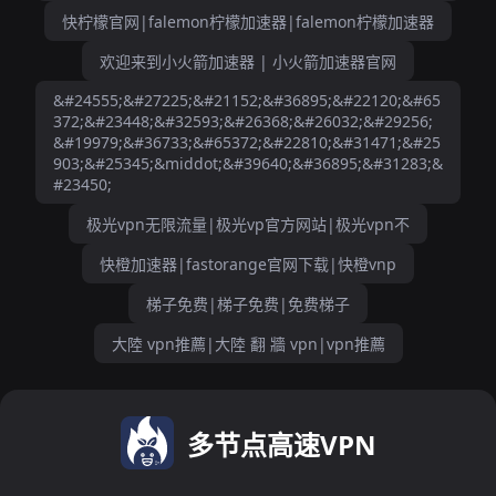
快柠檬官网|falemon柠檬加速器|falemon柠檬加速器
欢迎来到小火箭加速器 | 小火箭加速器官网
&#24555;&#27225;&#21152;&#36895;&#22120;&#65
372;&#23448;&#32593;&#26368;&#26032;&#29256;
&#19979;&#36733;&#65372;&#22810;&#31471;&#25
903;&#25345;&middot;&#39640;&#36895;&#31283;&
#23450;
极光vpn无限流量|极光vp官方网站|极光vpn不
快橙加速器|fastorange官网下载|快橙vnp
梯子免费|梯子免费|免费梯子
大陸 vpn推薦|大陸 翻 牆 vpn|vpn推薦
多节点高速VPN